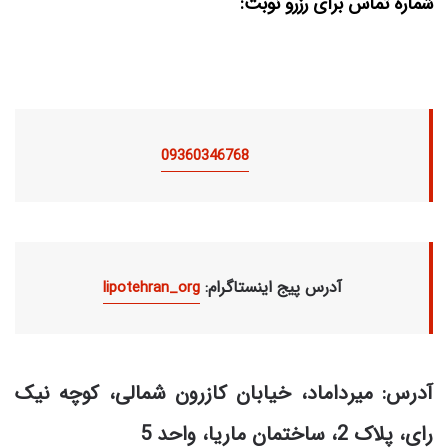
شماره تماس برای رزرو نوبت:
09360346768
:آدرس پیج اینستاگرام
lipotehran_org
آدرس: میرداماد، خیابان کازرون شمالی، کوچه نیک
رای، پلاک 2، ساختمان ماریا، واحد 5