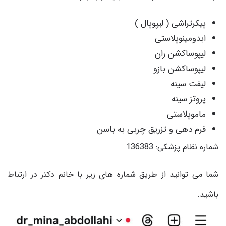
پیکرتراشی ( لیپوپال )
ابدومینوپلاستی
لیپوساکشن ران
لیپوساکشن بازو
لیفت سینه
پروتز سینه
ماموپلاستی
فرم دهی و تزریق چربی به باسن
شماره نظام پزشکی: 136383
شما می توانید از طریق شماره های زیر با خانم دکتر در ارتباط
باشید.