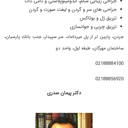
جراحی زیبایی شكم، ابدومینوپلاستی و تامی تاک
جراحى هاى سر و گردن و ليفت صورت و گردن
تزريق ژل و بوتاكس
تزريق چربى و جوانسازى
جردن، پايين تر از پل ميرداماد، سر سپيدار، جنب بانك پارسيان،
ساختمان مهرگان، طبقه اول، واحد دو
02188884100
02188856920
دکتر پیمان صدری