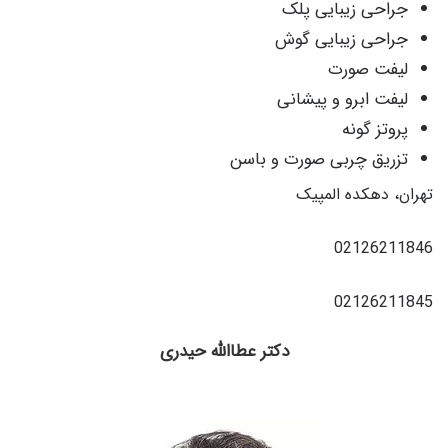
جراحی زیبایی پلک
جراحی زیبایی گوش
لیفت صورت
لیفت ابرو و پیشانی
پروتز گونه
تزریق چربی صورت و باسن
تهران، دهکده المپیک
02126211846
02126211845
دکتر عطاالله حیدری