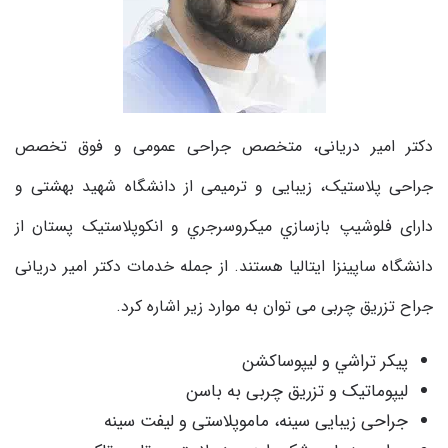
دكتر امیر دريانى، متخصص جراحی عمومی و فوق تخصص
جراحی پلاستیک، زيبايى و ترميمى از دانشگاه شهيد بهشتى و
دارای فلوشیپ بازسازي میکروسرجري و انکوپلاستیک پستان از
دانشگاه ساپینزا ایتالیا هستند. از جمله خدمات دکتر امیر دریانی
جراح تزریق چربی می توان به موارد زیر اشاره کرد
.
پيكر تراشي و ليپوساكشن
لیپوماتیک و تزریق چربی به باسن
جراحى زيبايى سينه، ماموپلاستی و لیفت سینه