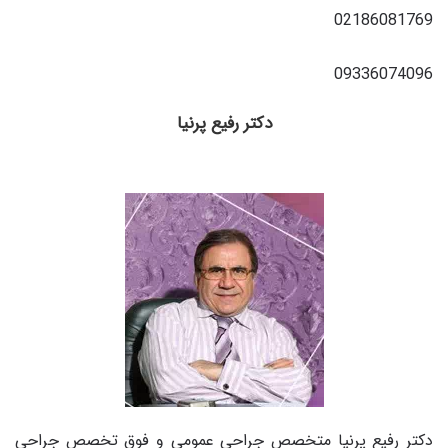
02186081769
09336074096
دكتر رفيع پرنيا
دکتر رفیع پرنیا متخصص جراحی عمومی و فوق تخصص جراحی