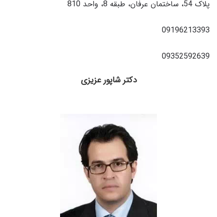
پلاک 54، ساختمان عرفان، طبقه 8، واحد 810
09196213393
09352592639
دکتر شاپور عزیزی