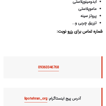
ابدومینوپلاستی
ماموپلاستی
پروتز سینه
تزریق چربی و...
شماره تماس برای رزرو نوبت:
09360346768
:آدرس پیج اینستاگرام
lipotehran_org