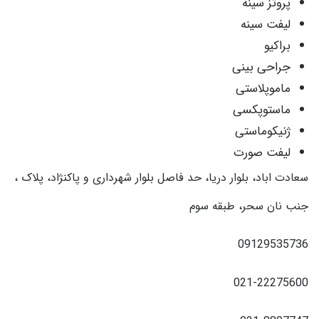
پروتز سینه
لیفت سینه
براکیو
جراحی بینی
ماموپلاستی
ماستوپکسی
ژنیکوماستی
لیفت صورت
سعادت اباد، بلوار دریا، حد فاصل بلوار شهرداری و پاکنژاد، پلاک ،
جنب نان سحر، طبقه سوم
09129535736
021-22275600